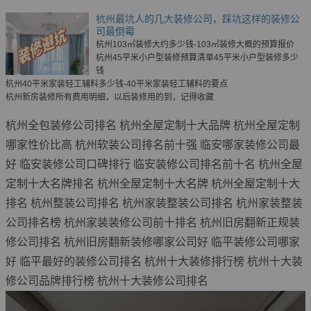
杭州最坑人的几大装修公司，踩坑这样的装修公
司最倒霉
杭州103㎡装修大约多少钱-103㎡装修大概的预算报价
杭州45平米小户型装修预算清单45平米小户型装修多少
钱
杭州40平米家装轻工辅料多少钱-40平米家装轻工辅料的要点
杭州新房装修所有费用明细，以后装修用的到，记得收藏
杭州全包装修公司排名
杭州全屋定制十大品牌
杭州全屋定制
哪家性价比高
杭州软装公司排名前十强
临安哪家装修公司最
好
临安装修公司口碑排行
临安装修公司排名前十名
杭州全屋
定制十大名牌排名
杭州全屋定制十大名牌
杭州全屋定制十大
排名
杭州整装公司排名
杭州家装整装公司排名
杭州家装整装
公司排名榜
杭州家装装修公司前十排名
杭州旧房翻新正规装
修公司排名
杭州旧房翻新装修哪家公司好
临平装修公司哪家
好
临平最好的装修公司排名
杭州十大装修排行榜
杭州十大装
修公司品牌排行榜
杭州十大装修公司排名