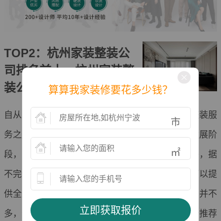
TOP2：杭州家装整装公
司排名前十，杭州家装整
装公司排名榜
算算我家装修要花多少钱？
自从贝壳圣都家装全面转向整装并推出贝壳圣都整装服
市
务之后，杭州整装市场就率先进入了整装培育和发展阶
㎡
段，目前能够提供整装的杭州装修公司增加了很多，据
不完全统计，目前有近百家杭州装修公司都号称可以提
供全屋整装服务。其实，杭州具备整装实力的公司并不
多，今天我们为大家带来的杭州整装公司排名前十推荐