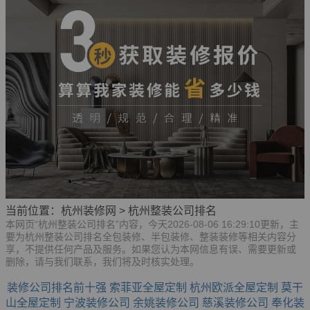
当前位置：
杭州装修网
>
杭州整装公司排名
本网页“杭州整装公司排名”内容，今天2026-08-06 16:29:10更新，主
要为杭州整装公司排名全包装修、半包装修、整装装修等相关内容分
享，不提供任何产品及服务。如果您认为本网信息有误、需要更新或
删除，请与我们联系，我们将及时核实处理。
装修公司排名前十强
索菲亚全屋定制
杭州欧派全屋定制
莫干
山全屋定制
宁波装修公司
余姚装修公司
慈溪装修公司
奉化装