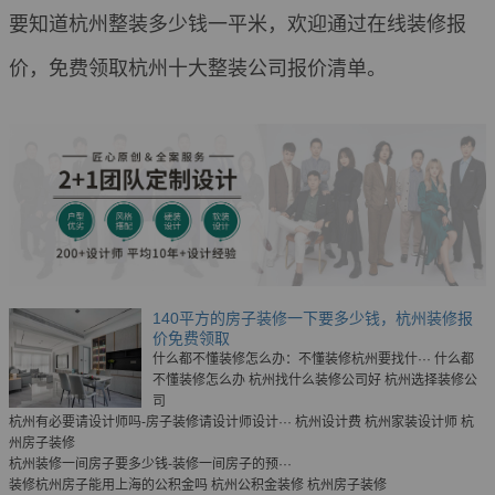
要知道杭州整装多少钱一平米，欢迎通过在线装修报
价，免费领取杭州十大整装公司报价清单。
140平方的房子装修一下要多少钱，杭州装修报
价免费领取
什么都不懂装修怎么办：不懂装修杭州要找什···
什么都
不懂装修怎么办
杭州找什么装修公司好
杭州选择装修公
司
杭州有必要请设计师吗-房子装修请设计师设计···
杭州设计费
杭州家装设计师
杭
州房子装修
杭州装修一间房子要多少钱-装修一间房子的预···
装修杭州房子能用上海的公积金吗
杭州公积金装修
杭州房子装修