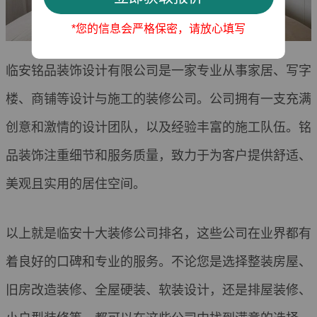
*您的信息会严格保密，请放心填写
临安铭品装饰设计有限公司是一家专业从事家居、写字
楼、商铺等设计与施工的装修公司。公司拥有一支充满
创意和激情的设计团队，以及经验丰富的施工队伍。铭
品装饰注重细节和服务质量，致力于为客户提供舒适、
美观且实用的居住空间。
以上就是临安十大装修公司排名，这些公司在业界都有
着良好的口碑和专业的服务。不论您是选择整装房屋、
旧房改造装修、全屋硬装、软装设计，还是排屋装修、