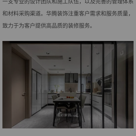
一支专业的设计团队和施工队伍，以及完善的管理体系
和材料采购渠道。华腾装饰注重客户需求和服务质量，
致力于为客户提供高品质的装修服务。