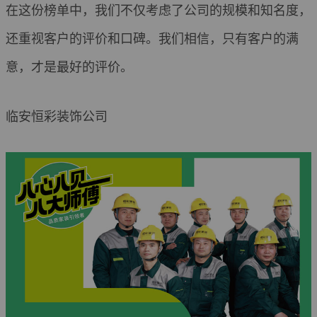
在这份榜单中，我们不仅考虑了公司的规模和知名度，
还重视客户的评价和口碑。我们相信，只有客户的满
意，才是最好的评价。
临安恒彩装饰公司