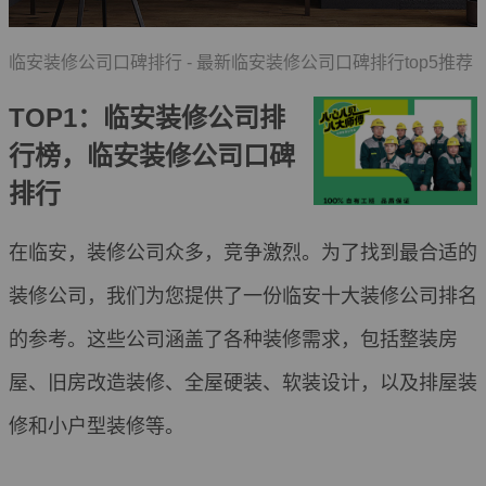
临安装修公司口碑排行 - 最新临安装修公司口碑排行top5推荐
TOP1：临安装修公司排
行榜，临安装修公司口碑
排行
在临安，装修公司众多，竞争激烈。为了找到最合适的
装修公司，我们为您提供了一份临安十大装修公司排名
的参考。这些公司涵盖了各种装修需求，包括整装房
屋、旧房改造装修、全屋硬装、软装设计，以及排屋装
修和小户型装修等。