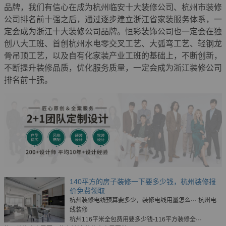
品牌，我们有信心在成为杭州临安十大装修公司、杭州市装修
公司排名前十强之后，通过逐步建立浙江省家装服务体系，一
定会成为浙江十大装修公司品牌。恒彩装饰公司也一定会在独
创八大工班、首创杭州水电零交叉工艺、大弧弯工艺、轻钢龙
骨吊顶工艺，以及自有化家装产业工班的基础上，不断创新，
不断提升装修品质，优化服务质量，一定会成为浙江装修公司
排名前十强。
140平方的房子装修一下要多少钱，杭州装修报
价免费领取
杭州装修电线预算要多少，装修电线用量怎么···
杭州电
线装修
杭州116平米全包费用要多少钱-116平方装修全···