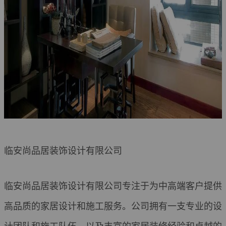
临安尚品居装饰设计有限公司
临安尚品居装饰设计有限公司专注于为中高端客户提供
高品质的家居设计和施工服务。公司拥有一支专业的设