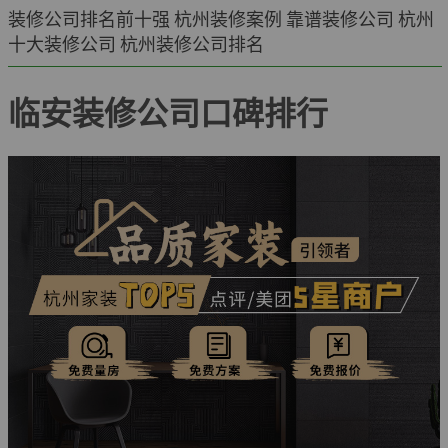
装修公司排名前十强
杭州装修案例
靠谱装修公司
杭州
十大装修公司
杭州装修公司排名
临安装修公司口碑排行