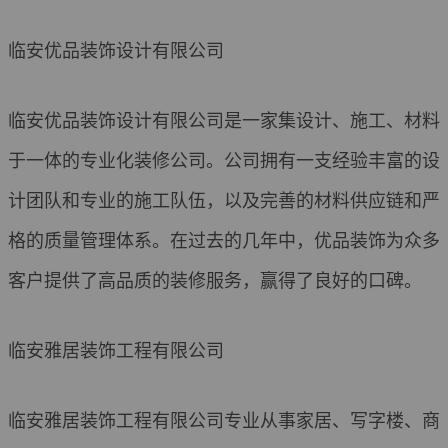
临安优品装饰设计有限公司
临安优品装饰设计有限公司是一家集设计、施工、材料
于一体的专业化装修公司。公司拥有一支经验丰富的设
计团队和专业的施工队伍，以及完善的材料供应链和严
格的质量管理体系。在过去的几年中，优品装饰为众多
客户提供了高品质的装修服务，赢得了良好的口碑。
临安雅居装饰工程有限公司
临安雅居装饰工程有限公司专业从事家居、写字楼、商