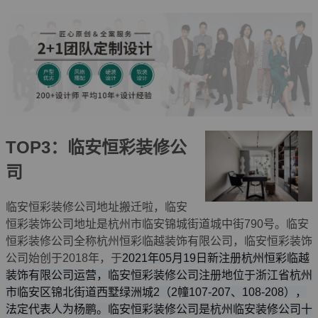
TOP3：临安恒彩装修公
司
临安恒彩装修公司地址搬迁啦，临安
恒彩装饰公司地址是杭州市临安锦城街道城中街790号。临安
恒彩装修公司全称杭州恒彩临越装饰有限公司，临安恒彩装饰
公司始创于2018年，于
2021年05月19日新注册
杭州恒彩临越
装饰有限公司运营
，临安恒彩装修公司注册地位于浙江省杭州
市临安区锦北街道西墅绿洲城2（2幢107-207、108-208），
法定代表人为杨鹏。临安恒彩装修公司是杭州临安装修公司十