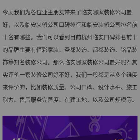
今天我们为各位业主朋友带来了临安哪家装修公司最
好，以及临安装修公司口碑排行和临安装修公司排名前
十名有哪些。我们可以看到目前杭州临安口碑排名前十
的品牌主要有恒彩家装、圣都装饰、都都装饰、铭品装
饰等知名装修公司。那么临安哪家装修公司最好呢？其
实评价一家装修公司好不好，我们一般都是从多个维度
来评价的，比如装修质量、公司口碑、设计水平、施工
能力、售后服务完善度、在建工地，以及公司规模等。