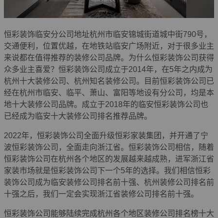
恒彩装饰临安分公司地址杭州市临安锦城街道城中街790号，
交通便利，位置优越，在地铁站临安广场附近，对于很多业主
来说都在值得推荐的装修公司品牌。为什么恒彩装饰公司获得
众多业主喜爱？恒彩装饰公司成立于2014年，在5年之内成为
杭州十大装修公司、杭州知名装修公司。目前恒彩装饰公司已
经在杭州市临安、临平、萧山、富阳等地设有分公司，均是本
地十大装修公司品牌。成立于2018年的临安恒彩装饰公司也
已经成为临安十大装修公司排名推荐品牌。
2022年，恒彩装饰公司全面升级恒彩家装集团，并开通了宁
波恒彩装饰公司，全面走向浙江省。恒彩装饰公司相信，随着
恒彩装饰公司在杭州各个地区的发展越来越成熟，进军浙江省
家装市场就是恒彩装饰公司下一个5年的选择。我们相信恒彩
装饰公司成为临安装修公司排名前十强、杭州装修公司排名前
十强之后，我们一定会实现浙江省装修公司排名前十强。
恒彩装饰公司能够陆续完成杭州各个地区装修公司排名榜十大