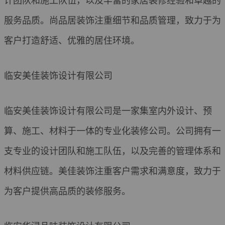
计团队和施工队伍，以及丰富的家居装修经验和卓越的
服务品质。尚品居装饰注重细节和品质管理，致力于为
客户打造舒适、优雅的居住环境。
临安美佳装饰设计有限公司
临安美佳装饰设计有限公司是一家集室内外设计、预
算、施工、材料于一体的专业化装修公司。公司拥有一
支专业的设计团队和施工队伍，以及完善的管理体系和
材料供应链。美佳装饰注重客户需求和满意度，致力于
为客户提供高品质的装修服务。